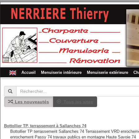
Accueil
Menuiserie intérieure
Menuiserie extérieure
Ch
Les nouveautés
Tous les sites
Bottollier TP, terrassement à Sallanches 74
Bottollier TP terrassement Sallanches 74 Terrassement VRD enrochem
enrochement Passy 74 travaux publics en montagne Haute Savoie 74