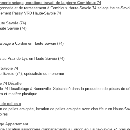
rie sciage, carottage travail de la pierre Combloux 74
nerie et de terrassement à Combloux Haute-Savoie 74 sciage Haute-Savoi
sement Passy VRD Haute-Savoie 74
te Savoie (74)
ute Savoie (74)
 d'alpage à Cordon en Haute Savoie (74)
e au Praz de Lys en Haute Savoie (74).
 Savoie 74
 Savoie (74), spécialiste du monomur
e 74 Décolle
e 74 Décolletage à Bonneville. Spécialisé dans la production de pièces de dé
um et matière plastique.
 de pelles a
n de pelles araignée, location de pelles araignée avec chauffeur en Haute-
oires
uge Appartement
ge Location saisonnière d'appartements à Cordon en Haute-Savoie 74 près 