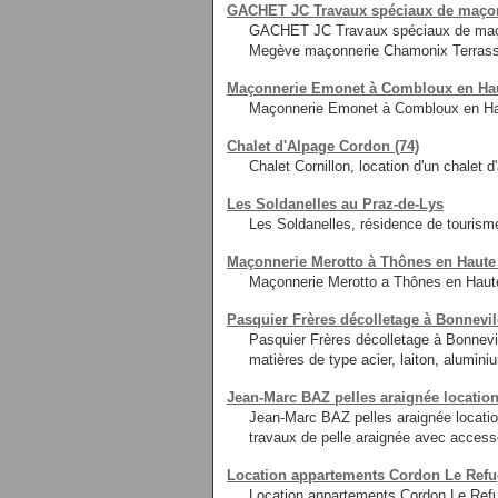
GACHET JC Travaux spéciaux de maçonne
GACHET JC Travaux spéciaux de maçon
Megève maçonnerie Chamonix Terras
Maçonnerie Emonet à Combloux en Hau
Maçonnerie Emonet à Combloux en Ha
Chalet d'Alpage Cordon (74)
Chalet Cornillon, location d'un chalet
Les Soldanelles au Praz-de-Lys
Les Soldanelles, résidence de tourism
Maçonnerie Merotto à Thônes en Haute
Maçonnerie Merotto a Thônes en Haute
Pasquier Frères décolletage à Bonnevil
Pasquier Frères décolletage à Bonnevil
matières de type acier, laiton, alumini
Jean-Marc BAZ pelles araignée location
Jean-Marc BAZ pelles araignée locatio
travaux de pelle araignée avec access
Location appartements Cordon Le Ref
Location appartements Cordon Le Refu