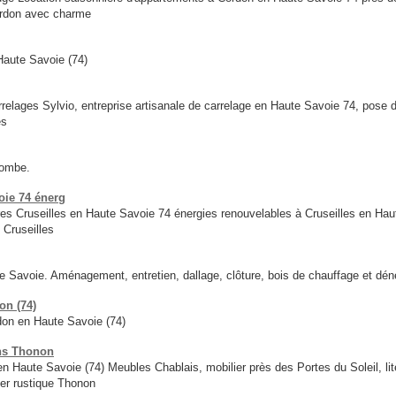
ordon avec charme
aute Savoie (74)
relages Sylvio, entreprise artisanale de carrelage en Haute Savoie 74, pose
és
combe.
oie 74 énerg
ires Cruseilles en Haute Savoie 74 énergies renouvelables à Cruseilles en Ha
 Cruseilles
 Savoie. Aménagement, entretien, dallage, clôture, bois de chauffage et dé
on (74)
on en Haute Savoie (74)
ons Thonon
ute Savoie (74) Meubles Chablais, mobilier près des Portes du Soleil, lit
er rustique Thonon