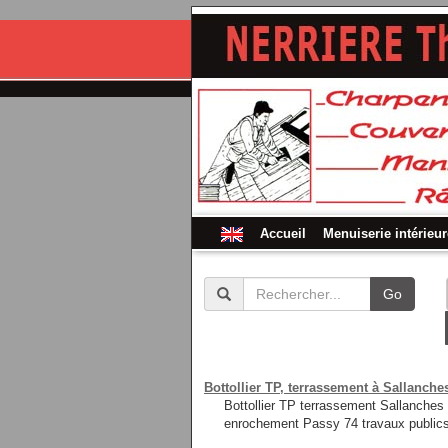
Accueil
Menuiserie intérieur
Go
Bottollier TP, terrassement à Sallanche
Bottollier TP terrassement Sallanch
enrochement Passy 74 travaux public