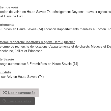
ien de voiri
retien de voirie en Haute Savoie 74, déneigement Neydens, travaux agricole
4 et Pays de Gex
partements
 a Cordon en Haute Savoie (74) Location d'appartements meublés à Cordon. Lo
forme recherche locations Megeve Demi-Quartier
eforme de recherche de locations d'appartements et de chalets Megeve et De
hebrune, Jaillet et Princesse
te Savoie
osage automatique à Etrembières en Haute Savoie (74)
sur-Arly
-sur-Arly en Haute Savoie (74)
Les nouveautés
Tous les sites