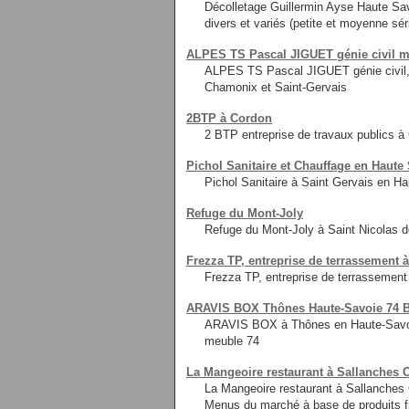
Décolletage Guillermin Ayse Haute Sav
divers et variés (petite et moyenne sé
ALPES TS Pascal JIGUET génie civil m
ALPES TS Pascal JIGUET génie civil,
Chamonix et Saint-Gervais
2BTP à Cordon
2 BTP entreprise de travaux publics à
Pichol Sanitaire et Chauffage en Haute
Pichol Sanitaire à Saint Gervais en Ha
Refuge du Mont-Joly
Refuge du Mont-Joly à Saint Nicolas d
Frezza TP, entreprise de terrassement 
Frezza TP, entreprise de terrassemen
ARAVIS BOX Thônes Haute-Savoie 74 Bo
ARAVIS BOX à Thônes en Haute-Savoie,
meuble 74
La Mangeoire restaurant à Sallanches C
La Mangeoire restaurant à Sallanches C
Menus du marché à base de produits f