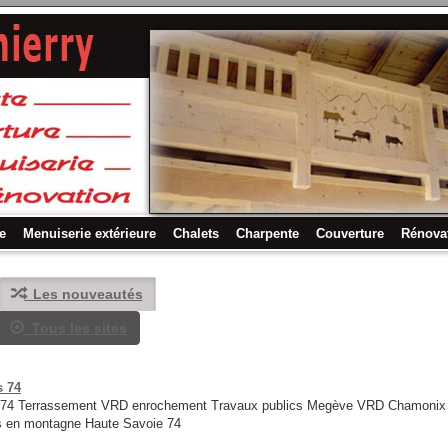
e
Menuiserie extérieure
Chalets
Charpente
Couverture
Rénova
Les nouveautés
Tous les sites
s 74
es 74 Terrassement VRD enrochement Travaux publics Megève VRD Chamonix P
s en montagne Haute Savoie 74