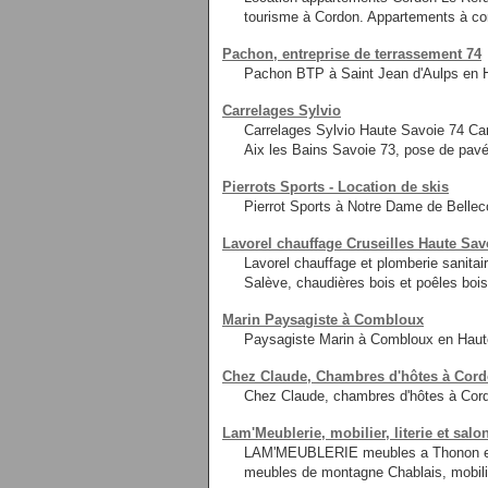
tourisme à Cordon. Appartements à c
Pachon, entreprise de terrassement 74
Pachon BTP à Saint Jean d'Aulps en H
Carrelages Sylvio
Carrelages Sylvio Haute Savoie 74 Car
Aix les Bains Savoie 73, pose de pav
Pierrots Sports - Location de skis
Pierrot Sports à Notre Dame de Belle
Lavorel chauffage Cruseilles Haute Sav
Lavorel chauffage et plomberie sanita
Salève, chaudières bois et poêles bois
Marin Paysagiste à Combloux
Paysagiste Marin à Combloux en Haute
Chez Claude, Chambres d'hôtes à Cord
Chez Claude, chambres d'hôtes à Cord
Lam'Meublerie, mobilier, literie et sal
LAM'MEUBLERIE meubles a Thonon en Ha
meubles de montagne Chablais, mobili