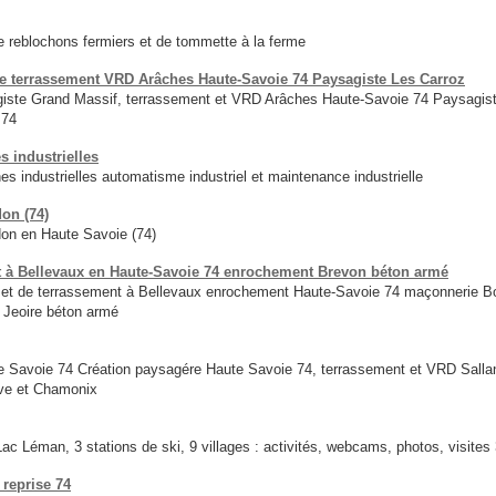
e reblochons fermiers et de tommette à la ferme
errassement VRD Arâches Haute-Savoie 74 Paysagiste Les Carroz
Grand Massif, terrassement et VRD Arâches Haute-Savoie 74 Paysagiste L
 74
 industrielles
 industrielles automatisme industriel et maintenance industrielle
don (74)
don en Haute Savoie (74)
t à Bellevaux en Haute-Savoie 74 enrochement Brevon béton armé
 et de terrassement à Bellevaux enrochement Haute-Savoie 74 maçonnerie 
 Jeoire béton armé
voie 74 Création paysagére Haute Savoie 74, terrassement et VRD Sallanch
ve et Chamonix
Lac Léman, 3 stations de ski, 9 villages : activités, webcams, photos, visites
 reprise 74