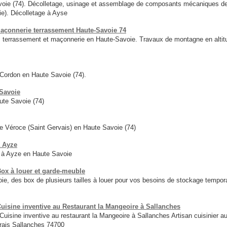
oie (74). Décolletage, usinage et assemblage de composants mécaniques de h
rie). Décolletage à Ayse
açonnerie terrassement Haute-Savoie 74
 terrassement et maçonnerie en Haute-Savoie. Travaux de montagne en alti
 Cordon en Haute Savoie (74).
 Savoie
ute Savoie (74)
e Véroce (Saint Gervais) en Haute Savoie (74)
à Ayze
t à Ayze en Haute Savoie
x à louer et garde-meuble
 des box de plusieurs tailles à louer pour vos besoins de stockage tempora
uisine inventive au Restaurant la Mangeoire à Sallanches
uisine inventive au restaurant la Mangeoire à Sallanches Artisan cuisinier a
rais Sallanches 74700