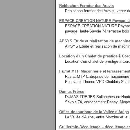
Reblochon Fermier des Aravis
Reblochon fermier des Aravis, vente d
ESPACE CREATION NATURE Paysagiste t
ESPACE CREATION NATURE Paysagiste 
pavage Haute-Savoie 74 terrasse bois
APSYS Etude et réalisation de machines
APSYS Etude et réalisation de machines
Location d'un Chalet de prestige à Cor
Location d'un chalet de prestige à Cor
Favrat MTP Maçonnerie et terrassemen
Favrat MTP Entreprise de maçonnerie
Bellevaux Thonon VRD Chablais Saint
Dumas Frères
DUMAS FRERES Sallanches en Haute Sa
Savoie 74, enrochement Passy, Megè
Office de tourisme de la Vallée d'Aulps
La Vallée d'Aulps, entre Morzine et le 
Guillermin-Décolletage – décolletage et