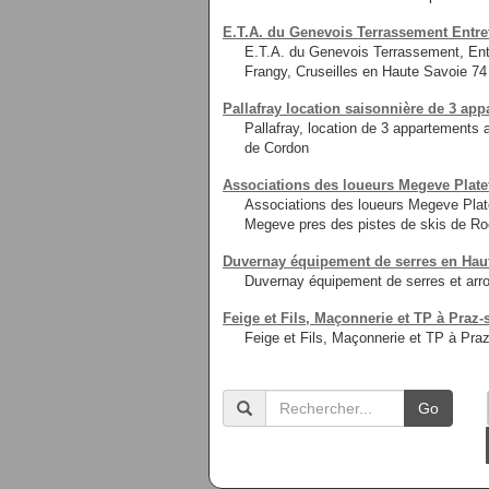
E.T.A. du Genevois Terrassement Entret
E.T.A. du Genevois Terrassement, Ent
Frangy, Cruseilles en Haute Savoie 7
Pallafray location saisonnière de 3 ap
Pallafray, location de 3 appartements
de Cordon
Associations des loueurs Megeve Plate
Associations des loueurs Megeve Plat
Megeve pres des pistes de skis de Roc
Duvernay équipement de serres en Hau
Duvernay équipement de serres et arr
Feige et Fils, Maçonnerie et TP à Praz-
Feige et Fils, Maçonnerie et TP à Praz
Go