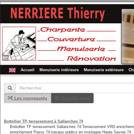
Accueil
Menuiserie intérieure
Menuiserie extérieure
Ch
Les nouveautés
Tous les sites
Bottollier TP, terrassement à Sallanches 74
Bottollier TP terrassement Sallanches 74 Terrassement VRD enrochem
enrochement Passy 74 travaux publics en montagne Haute Savoie 74