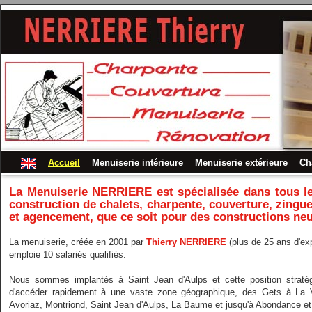
Accueil
Menuiserie intérieure
Menuiserie extérieure
Ch
La
Menuiserie NERRIERE
est spécialisée dans tous l
construction de chalets, charpente, couverture, zingue
et agencement, que ce soit pour des constructions neu
La menuiserie, créée en 2001 par
Thierry NERRIERE
(plus de 25 ans d'exp
emploie 10 salariés qualifiés.
Nous sommes implantés à Saint Jean d'Aulps et cette position stratég
d'accéder rapidement à une vaste zone géographique, des Gets à La 
Avoriaz, Montriond, Saint Jean d'Aulps, La Baume et jusqu'à Abondance et