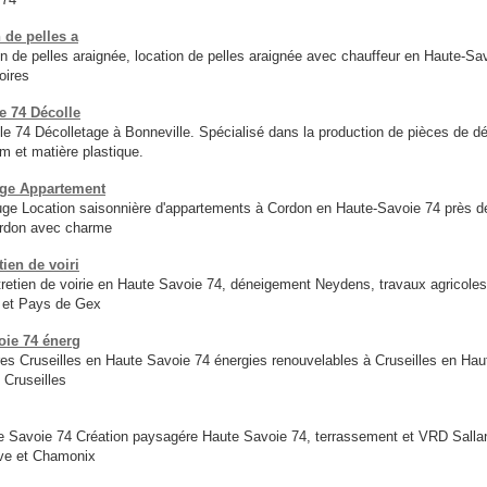
 de pelles a
n de pelles araignée, location de pelles araignée avec chauffeur en Haute-
oires
e 74 Décolle
e 74 Décolletage à Bonneville. Spécialisé dans la production de pièces de dé
um et matière plastique.
uge Appartement
ge Location saisonnière d'appartements à Cordon en Haute-Savoie 74 près 
ordon avec charme
ien de voiri
retien de voirie en Haute Savoie 74, déneigement Neydens, travaux agricole
4 et Pays de Gex
oie 74 énerg
ires Cruseilles en Haute Savoie 74 énergies renouvelables à Cruseilles en Ha
 Cruseilles
voie 74 Création paysagére Haute Savoie 74, terrassement et VRD Sallanch
ve et Chamonix