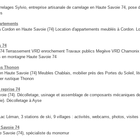
relages Sylvio, entreprise artisanale de carrelage en Haute Savoie 74, pose
és
partements
 a Cordon en Haute Savoie (74) Location d'appartements meublés à Cordon. Lo
s 74
es 74 Terrassement VRD enrochement Travaux publics Megève VRD Chamonix P
s en montagne Haute Savoie 74
ons Thonon
ute Savoie (74) Meubles Chablais, mobilier près des Portes du Soleil, lit
er rustique Thonon
 reprise 74
oie (74). Décolletage, usinage et assemblage de composants mécaniques de h
rie). Décolletage à Ayse
Lac Léman, 3 stations de ski, 9 villages : activités, webcams, photos, visites
 Savoie 74
 Savoie (74), spécialiste du monomur