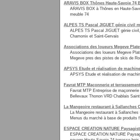
ARAVIS BOX Thônes Haute-Savoie 74 Bo
ARAVIS BOX à Thônes en Haute-Savoie,
meuble 74
ALPES TS Pascal JIGUET génie civil m
ALPES TS Pascal JIGUET génie civil,
Chamonix et Saint-Gervais
Associations des loueurs Megeve Plate
Associations des loueurs Megeve Plat
Megeve pres des pistes de skis de Roc
APSYS Etude et réalisation de machines
APSYS Etude et réalisation de machines
Favrat MTP Maçonnerie et terrassemen
Favrat MTP Entreprise de maçonnerie
Bellevaux Thonon VRD Chablais Saint
La Mangeoire restaurant à Sallanches C
La Mangeoire restaurant à Sallanches C
Menus du marché à base de produits f
ESPACE CREATION NATURE Paysagiste t
ESPACE CREATION NATURE Paysagiste 
pavage Haute-Savoie 74 terrasse bois