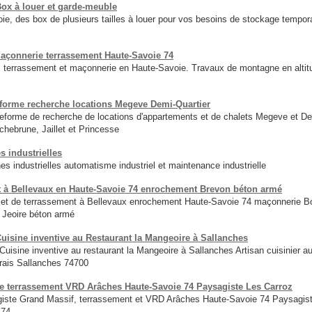
x à louer et garde-meuble
 des box de plusieurs tailles à louer pour vos besoins de stockage tempora
açonnerie terrassement Haute-Savoie 74
 terrassement et maçonnerie en Haute-Savoie. Travaux de montagne en alti
forme recherche locations Megeve Demi-Quartier
eforme de recherche de locations d'appartements et de chalets Megeve et De
hebrune, Jaillet et Princesse
 industrielles
 industrielles automatisme industriel et maintenance industrielle
t à Bellevaux en Haute-Savoie 74 enrochement Brevon béton armé
 et de terrassement à Bellevaux enrochement Haute-Savoie 74 maçonnerie 
 Jeoire béton armé
uisine inventive au Restaurant la Mangeoire à Sallanches
uisine inventive au restaurant la Mangeoire à Sallanches Artisan cuisinier a
rais Sallanches 74700
errassement VRD Arâches Haute-Savoie 74 Paysagiste Les Carroz
Grand Massif, terrassement et VRD Arâches Haute-Savoie 74 Paysagiste L
 74