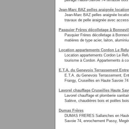
Jean-Marc BAZ pelles araignée location
Jean-Marc BAZ pelles araignée locatio
travaux de pelle araignée avec access
Pasquier Frères décolletage à Bonnevil
Pasquier Frères décolletage à Bonnevil
matières de type acier, laiton, alumini
Location appartements Cordon Le Ref
Location appartements Cordon Le Refu
tourisme à Cordon. Appartements à c
E.T.A. du Genevois Terrassement Entret
E.T.A. du Genevois Terrassement, Ent
Frangy, Cruseilles en Haute Savoie 7
Lavorel chauffage Cruseilles Haute Sav
Lavorel chauffage et plomberie sanita
Salève, chaudières bois et poêles bois
Dumas Frères
DUMAS FRERES Sallanches en Haute Sa
Savoie 74, enrochement Passy, Megè