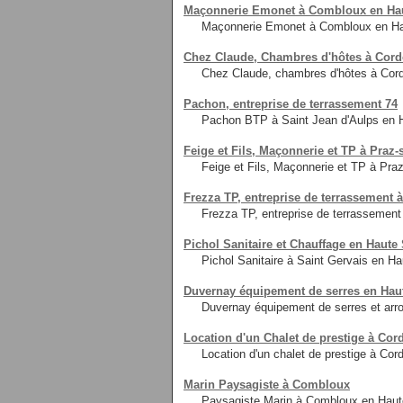
Maçonnerie Emonet à Combloux en Hau
Maçonnerie Emonet à Combloux en Ha
Chez Claude, Chambres d'hôtes à Cord
Chez Claude, chambres d'hôtes à Cord
Pachon, entreprise de terrassement 74
Pachon BTP à Saint Jean d'Aulps en H
Feige et Fils, Maçonnerie et TP à Praz-
Feige et Fils, Maçonnerie et TP à Praz
Frezza TP, entreprise de terrassement 
Frezza TP, entreprise de terrassemen
Pichol Sanitaire et Chauffage en Haute
Pichol Sanitaire à Saint Gervais en Ha
Duvernay équipement de serres en Hau
Duvernay équipement de serres et arr
Location d'un Chalet de prestige à Cor
Location d'un chalet de prestige à Cor
Marin Paysagiste à Combloux
Paysagiste Marin à Combloux en Haute