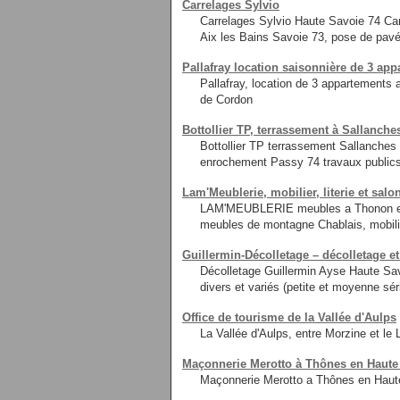
Carrelages Sylvio
Carrelages Sylvio Haute Savoie 74 Car
Aix les Bains Savoie 73, pose de pav
Pallafray location saisonnière de 3 ap
Pallafray, location de 3 appartements
de Cordon
Bottollier TP, terrassement à Sallanche
Bottollier TP terrassement Sallanch
enrochement Passy 74 travaux public
Lam'Meublerie, mobilier, literie et sal
LAM'MEUBLERIE meubles a Thonon en Ha
meubles de montagne Chablais, mobili
Guillermin-Décolletage – décolletage et
Décolletage Guillermin Ayse Haute Sav
divers et variés (petite et moyenne sé
Office de tourisme de la Vallée d'Aulps
La Vallée d'Aulps, entre Morzine et le 
Maçonnerie Merotto à Thônes en Haute
Maçonnerie Merotto a Thônes en Haute