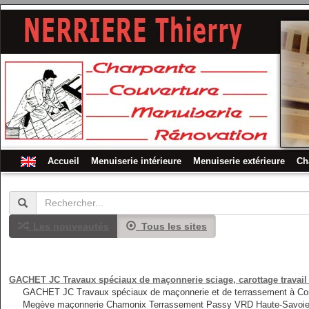
Accueil
Menuiserie intérieure
Menuiserie extérieure
Ch
Les nouveautés
Tous les sites
GACHET JC Travaux spéciaux de maçonnerie sciage, carottage travail
GACHET JC Travaux spéciaux de maçonnerie et de terrassement à Com
Megève maçonnerie Chamonix Terrassement Passy VRD Haute-Savoie