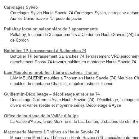
Carrelages Sylvio
Carrelages Sylvio Haute Savoie 74 Carrelages Sylvio, entreprise artis
Aix les Bains Savoie 73, pose de pavés
Pallafray location saisonnière de 3 appartements
Pallafray, location de 3 appartements a Cordon en Haute Savoie (74) L
de Cordon
Bottollier TP, terrassement à Sallanches 74
Bottollier TP terrassement Sallanches 74 Terrassement VRD enrochem
enrochement Passy 74 travaux publics en montagne Haute Savoie 74
Lam'Meublerie, mobilier, literie et salons Thonon
LAM'MEUBLERIE meubles a Thonon en Haute Savoie (74) Meubles Chablai
meubles de montagne Chablais, mobilier rustique Thonon
Guillermin-Décolletage – décolletage et reprise 74
Décolletage Guillermin Ayse Haute Savoie (74). Décolletage, usinage e
divers et variés (petite et moyenne série). Décolletage à Ayse
Office de tourisme de la Vallée d'Aulps
La Vallée d'Aulps, entre Morzine et le Lac Léman, 3 stations de ski, 9 v
Maçonnerie Merotto à Thônes en Haute Savoie 74
Maçonnerie Merotto a Thônes en Haute Savoie (74), spécialiste du mo