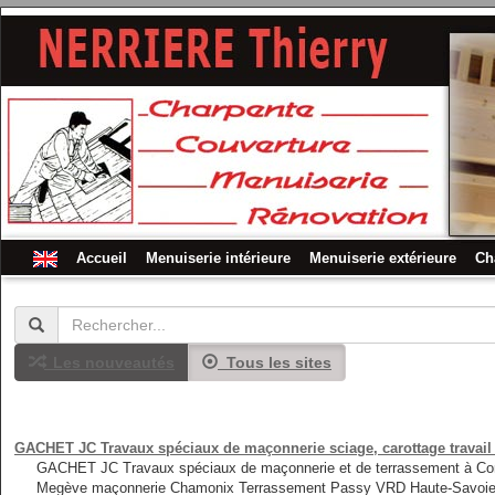
Accueil
Menuiserie intérieure
Menuiserie extérieure
Ch
Les nouveautés
Tous les sites
GACHET JC Travaux spéciaux de maçonnerie sciage, carottage travail
GACHET JC Travaux spéciaux de maçonnerie et de terrassement à Com
Megève maçonnerie Chamonix Terrassement Passy VRD Haute-Savoie