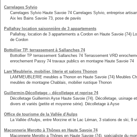
Carrelages Sylvio
Carrelages Sylvio Haute Savoie 74 Carrelages Sylvio, entreprise artis
Aix les Bains Savoie 73, pose de pavés
Pallafray location saisonnière de 3 appartements
Pallafray, location de 3 appartements a Cordon en Haute Savoie (74) L
de Cordon
Bottollier TP, terrassement à Sallanches 74
Bottollier TP terrassement Sallanches 74 Terrassement VRD enrochem
enrochement Passy 74 travaux publics en montagne Haute Savoie 74
Lam'Meublerie, mobilier, literie et salons Thonon
LAM'MEUBLERIE meubles a Thonon en Haute Savoie (74) Meubles Chablai
meubles de montagne Chablais, mobilier rustique Thonon
Guillermin-Décolletage – décolletage et reprise 74
Décolletage Guillermin Ayse Haute Savoie (74). Décolletage, usinage e
divers et variés (petite et moyenne série). Décolletage à Ayse
Office de tourisme de la Vallée d'Aulps
La Vallée d'Aulps, entre Morzine et le Lac Léman, 3 stations de ski, 9 v
Maçonnerie Merotto à Thônes en Haute Savoie 74
Maçonnerie Merotto a Thônes en Haute Savoie (74), spécialiste du mo